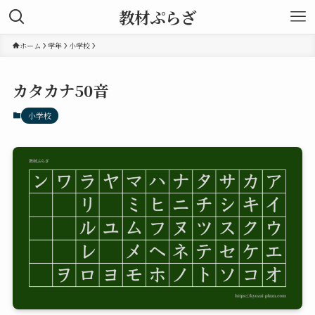
教材ぷらざ
ホーム
学年
小学校
カタカナ50音
小学校