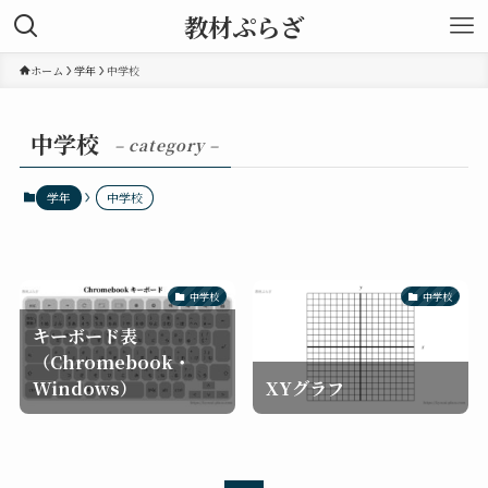
教材ぷらざ
ホーム
学年
中学校
中学校
– category –
学年
中学校
中学校
中学校
キーボード表
（Chromebook・
Windows）
XYグラフ