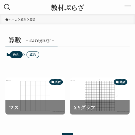
教材ぷらざ
ホーム
教科
算数
算数
– category –
教科
算数
算数
算数
マス
XYグラフ