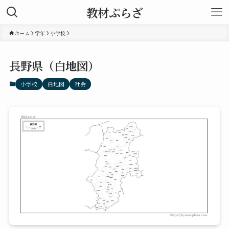
教材ぷらざ
ホーム
学年
小学校
長野県（白地図）
小学校
白地図
社会