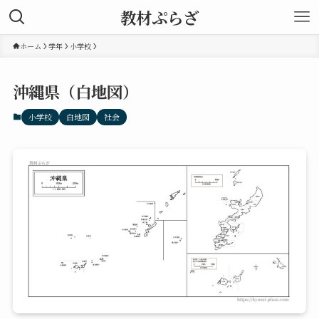
教材ぷらざ
ホーム
学年
小学校
沖縄県（白地図）
小学校
白地図
社会