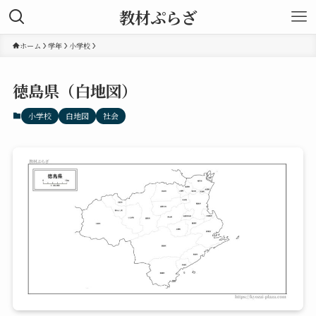
教材ぷらざ
ホーム
学年
小学校
徳島県（白地図）
小学校
白地図
社会