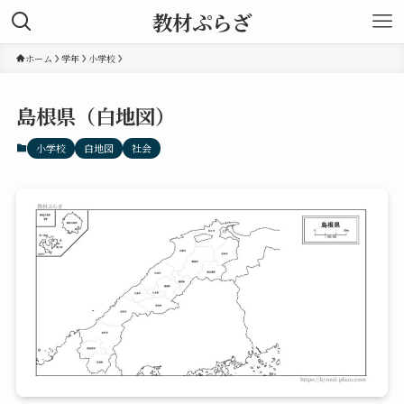
教材ぷらざ
ホーム
学年
小学校
島根県（白地図）
小学校
白地図
社会